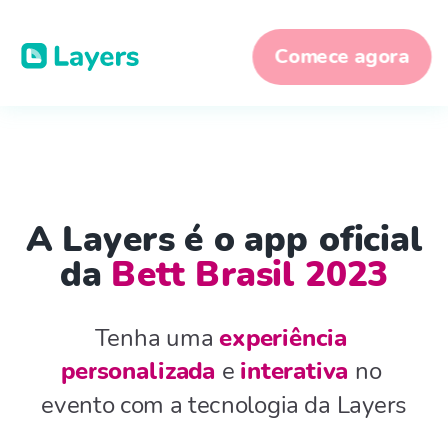
Baixar app agora
Comece agora
A Layers é o app oficial
da 
Bett Brasil 2023
Tenha uma 
experiência 
personalizada 
e 
interativa 
no 
evento com a tecnologia da Layers